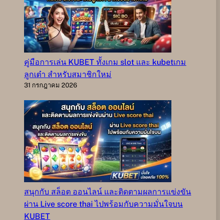
คู่มือการเล่น KUBET ทั้งเกม slot และ kubetเกม
ลูกเต๋า สำหรับสมาชิกใหม่
31 กรกฎาคม 2026
สนุกกับ สล็อต ออนไลน์ และติดตามผลการแข่งขัน
ผ่าน Live score thai ไปพร้อมกับความมั่นใจบน
KUBET