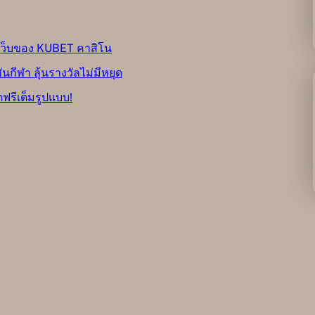
นเว็บของ KUBET คาสิโน
ีฬา ลุ้นรางวัลไม่มีหยุด
ฟรีเต็มรูปแบบ!