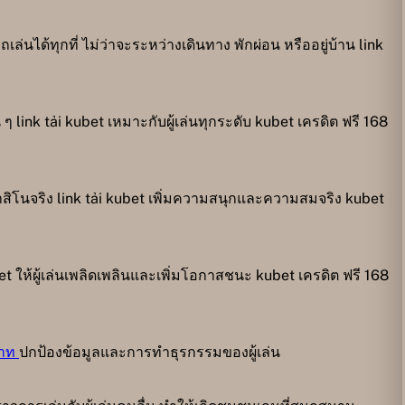
เล่นได้ทุกที่ ไม่ว่าจะระหว่างเดินทาง พักผ่อน หรืออยู่บ้าน link
 ๆ link tải kubet เหมาะกับผู้เล่นทุกระดับ kubet เครดิต ฟรี 168
าสิโนจริง link tải kubet เพิ่มความสนุกและความสมจริง kubet
et ให้ผู้เล่นเพลิดเพลินและเพิ่มโอกาสชนะ kubet เครดิต ฟรี 168
บาท
ปกป้องข้อมูลและการทำธุรกรรมของผู้เล่น