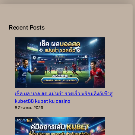
Recent Posts
เช็ค ผล บอล สด แม่นยำ รวดเร็ว พร้อมลิงก์เข้าสู่
kubet88 kubet ku casino
5 สิงหาคม 2026