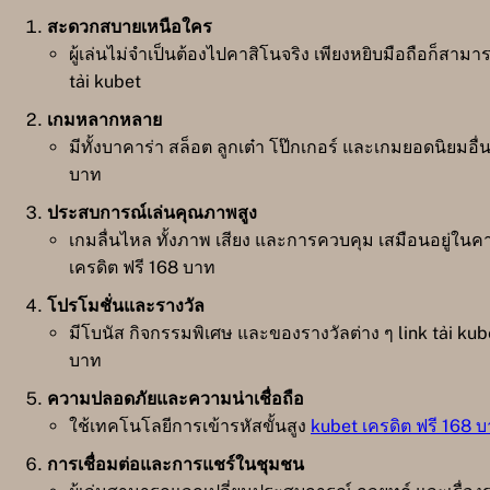
สะดวกสบายเหนือใคร
ผู้เล่นไม่จำเป็นต้องไปคาสิโนจริง เพียงหยิบมือถือก็สามารถ
tải kubet
เกมหลากหลาย
มีทั้งบาคาร่า สล็อต ลูกเต๋า โป๊กเกอร์ และเกมยอดนิยมอื่น
บาท
ประสบการณ์เล่นคุณภาพสูง
เกมลื่นไหล ทั้งภาพ เสียง และการควบคุม เสมือนอยู่ในค
เครดิต ฟรี 168 บาท
โปรโมชั่นและรางวัล
มีโบนัส กิจกรรมพิเศษ และของรางวัลต่าง ๆ link tải kub
บาท
ความปลอดภัยและความน่าเชื่อถือ
ใช้เทคโนโลยีการเข้ารหัสขั้นสูง
kubet เครดิต ฟรี 168 
การเชื่อมต่อและการแชร์ในชุมชน