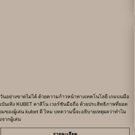
ระจำวันอย่างขาดไม่ได้ ด้วยความก้าวหน้าทางเทคโนโลยี เกมบนมือ
นเทิง KUBET คาสิโน เวอร์ชันมือถือ ด้วยประสิทธิภาพที่ยอด
ิยมของผู้เล่น kubet ดี ไหม บทความนี้จะอธิบายเหตุผลว่าทำไม
จากผู้เล่น
รายละเอียด