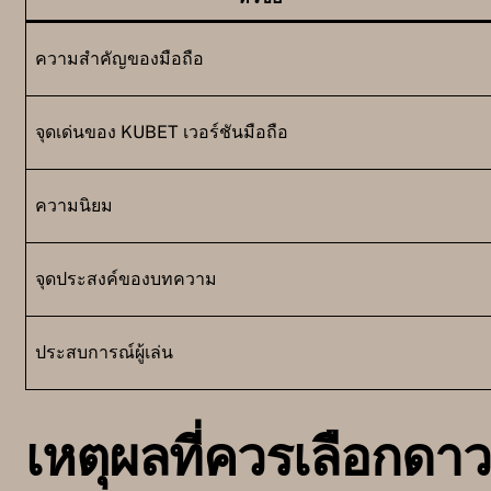
ความสำคัญของมือถือ
จุดเด่นของ KUBET เวอร์ชันมือถือ
ความนิยม
จุดประสงค์ของบทความ
ประสบการณ์ผู้เล่น
เหตุผลที่ควรเลือกดาว