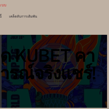
ระบบ
ี้
เคล็ดลับการเดิมพัน
ลด KUBET คา
ารณ์จริงแชร์!