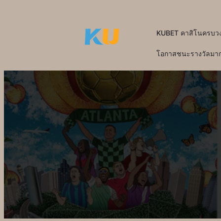
ข้าม
ไป
KUBET คาสิโนครบว
ยัง
เนื้อหา
โอกาสชนะรางวัลมาก