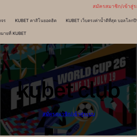
สมัครสมาชิก/เข้าสู่
งจร
KUBET คาสิโนยอดฮิต
KUBET เว็บตรงค่าน้ำดีที่สุด บอลโลกปีน
มายที่ KUBET
kubet club
สมัครสมาชิก/เข้าสู่ระบบ