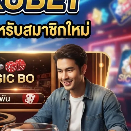
คู่มือการเล่น KUBET ทั้งเกม slot และ kubetเกม
ลูกเต๋า สำหรับสมาชิกใหม่
31 กรกฎาคม 2026