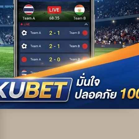
kucasino
ku บา คา ร่า
www.kubet
แสดงแท็กเพิ่มเติม
Social Links
Facebook
Twitter
LinkedIn
Instagram