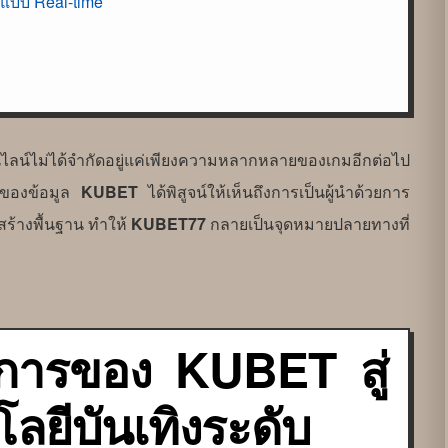
ลแบบ Real-time
ไลน์ไม่ได้จำกัดอยู่แค่เพียงความหลากหลายของเกมอีกต่อไป
สของข้อมูล
KUBET
ได้พิสูจน์ให้เห็นถึงการเป็นผู้นำด้วยการ
ร้างพื้นฐาน ทำให้
KUBET77
กลายเป็นจุดหมายปลายทางที่
าการของ KUBET สู่
ลยีบันเทิงระดับ