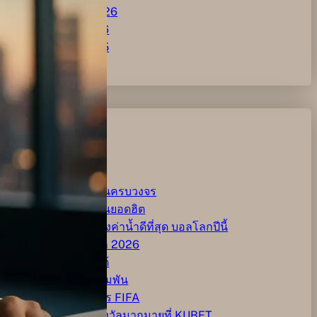
กุมภาพันธ์ 2026
มกราคม 2026
ธันวาคม 2025
Categories
KUBET คาสิโนครบวงจร
KUBET คาสิโนยอดฮิต
KUBET เว็บตรงค่าน้ำดีที่สุด บอลโลกปีนี้
ตารางบอลโลก 2026
มือใหม่ก็เล่นได้
เคล็ดลับการเดิมพัน
เว็บไซต์ทางการ FIFA
โอกาสชนะรางวัลมากมายที่ KUBET