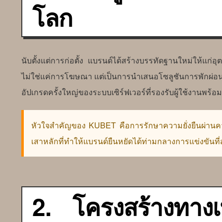
โลก
นับตั้งแต่การก่อตั้ง แบรนด์ได้สร้างบรรทัดฐานใหม่ให้แ
ไม่ใช่แค่การโฆษณา แต่เป็นการนำเสนอโซลูชันการพักผ่อนท
อัปเกรดครั้งใหญ่ของระบบเซิร์ฟเวอร์ที่รองรับผู้ใช้งานพร้
หัวใจสำคัญของ KUBET คือการรักษาความยั่งยืนผ่านความซ
เสาหลักที่ทำให้แบรนด์ยืนหยัดได้ท่ามกลางการแข่งขันที่
2. โครงสร้างทาง