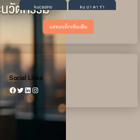
kucasino
ku บา คา ร่า
www.kubet
แสดงแท็กเพิ่มเติม
Social Links
Facebook
Twitter
LinkedIn
Instagram