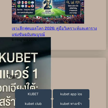
เจาะลึกฟุตบอลโลก 2026: คู่มือวิเคราะห์และตาราง
แข่งขันฉบับสมบูรณ์
6 กรกฎาคม 2026
Tags
KUBET
kubet app ios
kubet club
kubet ทางเข้า