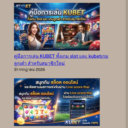
คู่มือการเล่น KUBET ทั้งเกม slot และ kubetเกม
ลูกเต๋า สำหรับสมาชิกใหม่
31 กรกฎาคม 2026