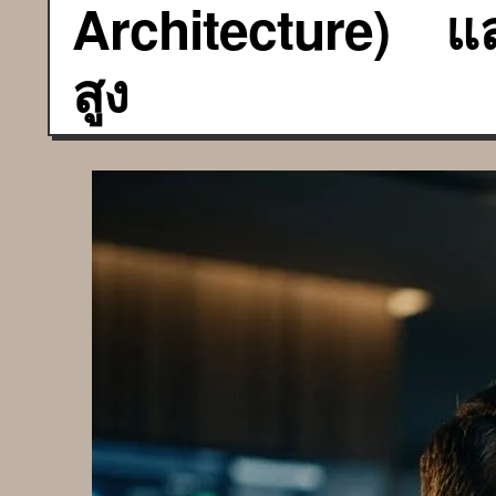
Architecture) แ
สูง