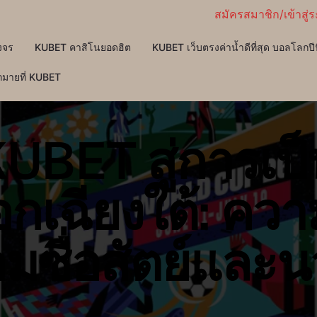
สมัครสมาชิก/เข้าสู่
งจร
KUBET คาสิโนยอดฮิต
KUBET เว็บตรงค่าน้ำดีที่สุด บอลโลกปีน
มายที่ KUBET
BET สู่การเป็
กเฉียงใต้: ความ
มซื่อสัตย์และน