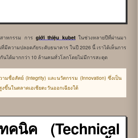
ก่อุตสาหกรรม การ
giới thiệu kubet
ในช่วงหลายปีที่ผ่านมา
ี่มีความปลอดภัยระดับธนาคาร ในปี 2026 นี้ เราได้เห็นการ
อมกันได้มากกว่า 10 ล้านคนทั่วโลกโดยไม่มีการสะดุด
ื่อสัตย์ (Integrity) และนวัตกรรม (Innovation) ซึ่งเป็น
สูงขึ้นในตลาดเอเชียตะวันออกเฉียงใต้
เทคนิค (Technical