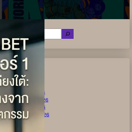
S
e
a
r
c
h
Archive
สิงหาคม 2026
กรกฎาคม 2026
มิถุนายน 2026
พฤษภาคม 2026
เมษายน 2026
มีนาคม 2026